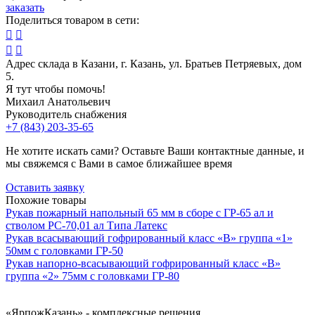
заказать
Поделиться товаром в сети:




Адрес склада в Казани, г. Казань, ул. Братьев Петряевых, дом
5.
Я тут чтобы помочь!
Михаил Анатольевич
Руководитель снабжения
+7 (843) 203-35-65
Не хотите искать сами? Оставьте Ваши контактные данные, и
мы свяжемся с Вами в самое ближайшее время
Оставить заявку
Похожие товары
Рукав пожарный напольный 65 мм в сборе с ГР-65 ал и
стволом РС-70,01 ал Типа Латекс
Рукав всасывающий гофрированный класс «В» группа «1»
50мм с головками ГР-50
Рукав напорно-всасывающий гофрированный класс «В»
группа «2» 75мм с головками ГР-80
«ЯрпожКазань»
- комплексные решения